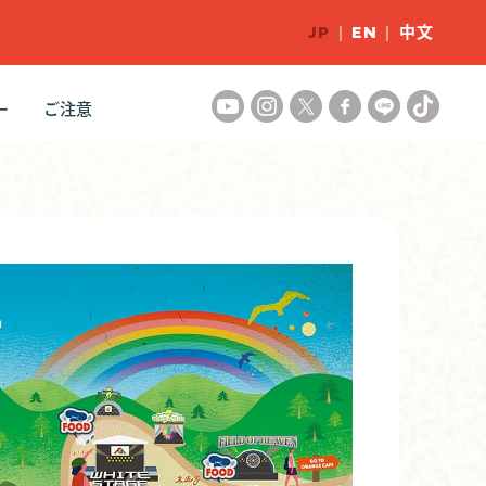
JP
|
EN
|
中文
ー
ご注意
ズ
クション
ー of FRF
ギャラリー
マナー向上
フェスティバル注意事項
チケット注意事項