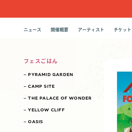
ニュース
開催概要
アーティスト
チケット
最新ニュース
ピックアップ
はじめに
開催概要
FAQ
ラインナップ
タイムテーブル
視聴リスト
プレイリスト
チケッ
チケッ
各種チ
フェスごはん
PYRAMID GARDEN
CAMP SITE
THE PALACE OF WONDER
YELLOW CLIFF
OASIS