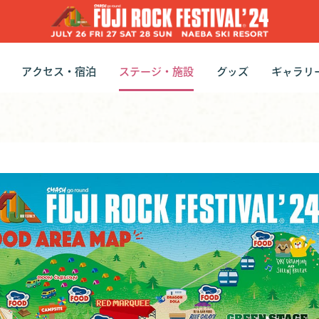
アクセス・宿泊
ステージ・施設
グッズ
ギャラリ
トの種類
トの購入方法
ケットの詳細
交通手段
宿泊
オフィシャルツアー
ステージ・施設ガイド
フェスごはん
オフィシャルグッ
フジロック・コレ
ヒストリ
フォト