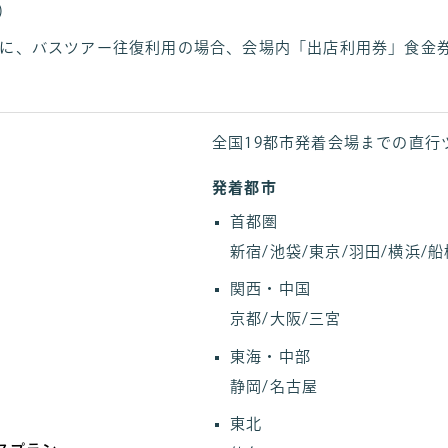
)
に、バスツアー往復利用の場合、会場内「出店利用券」食金券1
全国19都市発着会場までの直行
発着都市
首都圏
新宿/池袋/東京/羽田/横浜/
船
関西・中国
京都/大阪/三宮
東海・中部
静岡/名古屋
東北