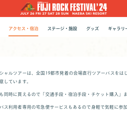
アクセス・宿泊
ステージ・施設
グッズ
ギャラリ
トの種類
トの購入方法
ケットの詳細
交通手段
宿泊
オフィシャルツアー
ステージ・施設ガイド
フェスごはん
オフィシャルグッ
フジロック・コレ
ヒストリー
フォト
シャルツアーは、全国19都市発着の会場直行ツアーバスをは
意しています。
も同時に買えるので「交通手段・宿泊手段・チケット購入」
バス利用者専用の宅急便サービスもあるので身軽で気軽に参