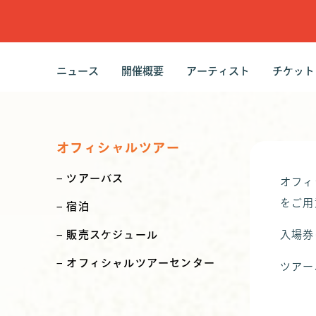
ニュース
開催概要
アーティスト
チケット
最新ニュース
ピックアップ
はじめに
開催概要
FAQ
ラインナップ
タイムテーブル
視聴リスト
プレイリスト
チケッ
チケッ
各種チ
オフィシャルツアー
ツアーバス
オフィ
をご用
宿泊
販売スケジュール
入場券
オフィシャルツアーセンター
ツアー