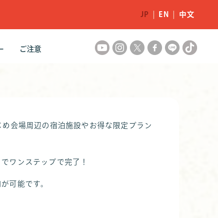
JP
|
EN
|
中文
ー
ご注意
ズ
クション
 of FRF
ギャラリー
マナー向上
フェスティバル注意事項
チケット注意事項
じめ会場周辺の宿泊施設やお得な限定プラン
までワンステップで完了！
加が可能です。