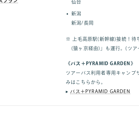
スプラン
仙台
新潟
新潟/長岡
上毛高原駅(新幹線)接続！
(猿ヶ京経由)」も運行。(ツア
《バス＋PYRAMID GARDEN》
ツアーバス利用者専用キャンプサイ
みはこちらから。
▸
バス＋PYRAMID GARDEN