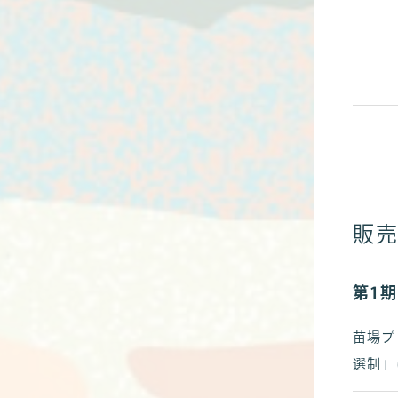
販
第1
苗場プ
選制」