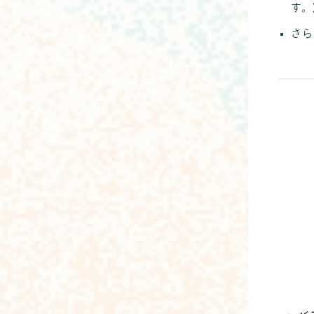
す。
さら