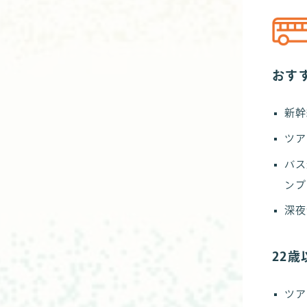
おす
新幹
ツア
バス
ンプ
深夜
22
ツア