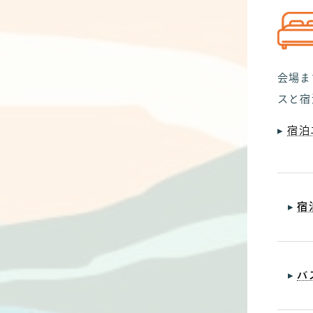
会場ま
スと宿
▸
宿泊
▸
宿
▸
バ