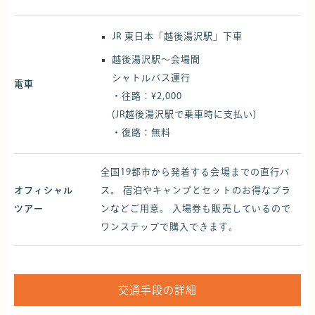
JR 東日本「越後湯沢駅」下車
越後湯沢駅～会場間
シャトルバス運行
電車
・往路：¥2,000
(JR越後湯沢駅で乗車時に支払い)
・復路：無料
全国19都市から発着する会場までの直行バ
オフィシャル
ス。 宿泊やキャンプとセットのお得なプラ
ツアー
ンなどご用意。 入場券も販売しているので
ワンステップで購入できます。
交通手段の詳細