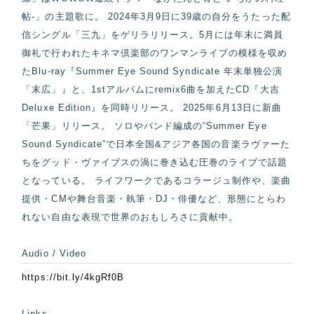
帖-」の主題歌に。 2024年3月9日に39歳の自分をうたった配
信シングル「三九」をゲリラリリース。5月には年末に満員
御礼で行われたキネマ倶楽部のワンマンライブの模様を収め
たBlu-ray『Summer Eye Sound Syndicate 年末単独公演
「末広」』と、1stアルバムにremix6曲を加えたCD『大吉
Deluxe Edition』を同時リリース。 2025年6月13日に新曲
「芒果」リリース。 ソロやバンド編成の“Summer Eye
Sound Syndicate”で日本全国&アジア各国の音楽ラヴァーた
ちをグッド・ヴァイブスの渦に巻き込む圧巻のライブで話題
となっている。 ライフワークであるコラージュ制作や、楽曲
提供・CMや舞台音楽・執筆・DJ・俳優など、形態にとらわ
れない自由な表現で世界のおもしろさに貢献中。
Audio / Video
https://bit.ly/4kgRf0B
Links